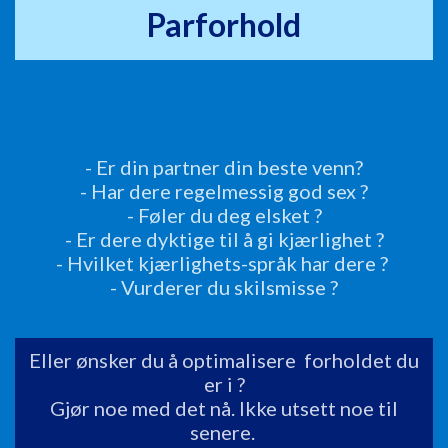
Parforhold
- Er din partner din beste venn?
- Har dere regelmessig god sex ?
- Føler du deg elsket ?
- Er dere dyktige til å gi kjærlighet ?
- Hvilket kjærlighets-språk har dere ?
- Vurderer du skilsmisse ?
Eller ønsker du å optimalisere forholdet du
er i ?
Gjør noe med det nå. Ikke utsett noe til
senere.