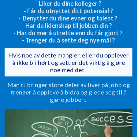
- Liker du dine kolleger ?
- Får du utnyttet ditt potensial ?
- Benytter du dine evner og talent ?
Har du lidenskap til jobben din ?
- Har du mer å utrette enn du får gjort ?
- Trenger du å sette deg nye mål ?
Hvis noe av dette mangler, eller du opplever
å ikke bli hørt og sett er det viktig å gjøre
noe med det.
Man tilbringer store deler av livet på jobb og
trenger å oppleve å bidra og glede seg til å
gjøre jobben.