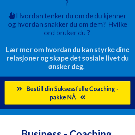
?
Hvordan tenker du om de du kjenner
og hvordan snakker du om dem? Hvilke
ord bruker du ?
Lær mer om hvordan du kan styrke dine
relasjoner og skape det sosiale livet du
ønsker deg.
Bestill din Suksessfulle Coaching -
pakke NÅ
Business - Coaching